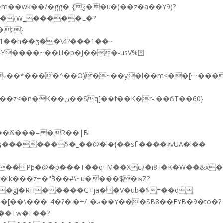
;i}
��ͥB^WXr��;hďQ![ � � ^ѕݍ�;��j����(�r2���T��T�.�<ʙ��\a��,θ�ï�/�96���Fo�?_٭�Y����~��Џ�p�J�
��-usV%⚿
�*����^��O)�~��y�l��m<��[ޟ�������Oi�~y���x[
K�r-:��ճT��60}
ƥ�@�p���T��qFM��Xc¿�i8'I�K�W��&x�Se�����
�Y���SB8��EYB�9�to�?
�Tw�F��?