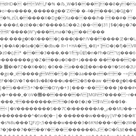
dHD� �W,֪F�% �Љ_W�$���]��ӗ�y�
o>�w����_�����g��'ZX� �-4�j���L}�Gğ�Y
�%,zŬL�����X�Dg�Xa�����/h� t��#� 
���d,�zě��c�F����&��2։{��<�}31|$�}�ջ�7�� �+�
(W"y���,ma�?�غ��i ���
X;��:���g�t�X����].���{��Ւ/V������곳�r
�A�)�6ƶ�]��dbu� R=1+HA�j_�8)+`[O�)�f}�
���
 {�go�_ܿx����gW�}�|�ӓa���e�r� ~=J
F�l�GV�T��k$v��ͯd���u��2�B��aw ���g�b�
|�s��#5+?���DYy�+3|���~�� ��� [���#
����T���r�Y�_������@��o��#�
Vo��$�-
�����^�tw�[�~|� ������w���py|VP�3��RT��6
^�������c���rzw�f��;�p^�ۯ<�w��b����뽏'���s%8u���T߽]Fz]>;5����w����3�6Kߞd���<��