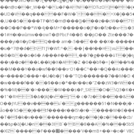
�\���3eD�8h�7ʗ���Ug�{}�T�ݿ���®�$�ě���"�w�i�d��G+�I ����_�a%��kO�T��L5B�y%}
��n@o��r_W��^�u�P�A%�OЋzO(��{�
�UD�V��q�����F�W�`���+X�]��5�O��
�,U��5����TP�h5�m@���]}���z��cW��71=
��O��P��*W�4j��M+F�����o�JF�x�fz��ϰ<
�1#H�i�wǜmw��owT�@PbcF4��B ��pO�� Zte��
���yi�X�yD�Q��� am�-5��`�� ��X�-�����a�4!*�
�u�^7@�d�t\f1]Ÿ�Wf::^�;-��|��!��H|vu
�B�ߊb��o�6� A���#��_��7�g����ǔT�]�iy�e���D�;�W�d�+�q� ���Ug3 b���Aa���(�} ���\5��y���l͖ls� f�돭�GĐG{N��
��ԇ��z���L��kJ�X�A�Z �0��bߧ�=|���%�FHB_��kX���%�H QK�Kf��/߮��}u�1��0�/�G_�]i
��M���Y��a�wf��9��ᝫO1��C^��>�Q��As���
�=����O���+�U�b�}'1��"TQb������7��M
�w����f��`��$��oׄ�*��r��ε�"Z��zW3�rW��׽��63+W��X�3��A��U���m5���kf?���r%�v̵#ДE��� �{[��¾�
�%�M(��'�>����W���s�P_SX�O� \Q3�K��E�
�1"�RH$�ߡ�}k[�v �J".� c�7z�t����&����n���P ��@|M�7;�#�J�>"����[�l1�4ov6�ڦ�����^n�/�G����'��I����펖
O��JYU��v����u`�g������51�N���į� 
ǟo��'k5��J��tf����r��l5\
�r�~�ܿ���W�E���
�T�$�k�v���������ղm�p��]�z����cb/
��߿p�ȍ[�U�n��3IB`�'B�8��A�%���5b5���0�7�!CI�vKcѯH������U|m����:aK �=[��!
�XlZ`�����F���׏����'V��mB+��>�o�ˁ V8C��pc��8Cd�� ]�3��j2�����y�����%���