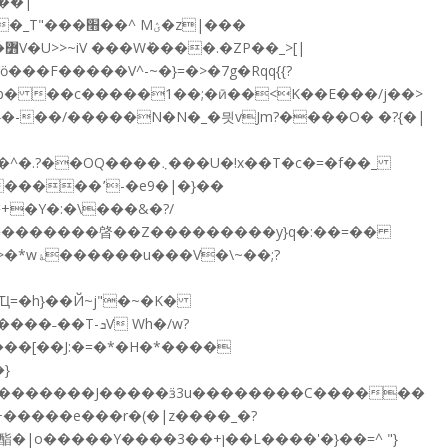
}p� ��c�����1��;�ӣ��<K��E���/j��>
�}�-��/�����N�N�_�믯vJm?����O� �?{�|
�U�!x��T�c�=�f��_
-�e9�|�}��
~��;?
���[��J:�=�*�H�*����
}
���������J�����ӟ3u��������C������