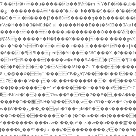
7I�� #>��u�����o��8V�m_Y�F���zb�
�g;~�������AI*���ï�.�~k��֟��9���[���
l�O� �����j3��80S�����q��]s����b��
nVz�H��0��Mٍd�8 uJ_�)���N��E��)�6\��/ka1� 
���A�c�������a��������Q����Y}�R"����
釫}]&g�'����H�H�$���X����jˣ���`����gw
�x'�^��^uD�h�u��_r��ϕ ����Ƕ9��a|A�|�
�6��`�ߊ5,5��ped!�Ycl�� �S6O���X_�?���ڐ�z0�{;(* ���3���,��1fpŬ釰�n�Fh�G "!zJ���6����@�+B�x�Ob �}
�ׁo+S&����[����w�q#��&A�؅�l)7�?[퍠��������g/�Z���u�0�@+ڏ���� �����Q�H�/
��F�~��Q�&��AӋ��Zs:R]��@�;���� ׿�i�PZ��X��b) �0��-a���諥��n���Y�Sё6�2U
8I\_�@��X�q("f���CB�g/QV����f��1��
JZƖ��r�'V��q�<�˯��+�����h��L�6���82
��]��ƿ�����+^a^������f=��9��pF�C~C
�ͣ>BK>#�]�ֆ�� 7Aw��5�G�7��#�_��A�k�y�+���_�'oV�޿�������ň[MGh7���� ~r��g�A��z�h"�e��XnIK�����
��ֲ�F�O��՗&H�ǹ@��S;$�;w�o?O�~�\+�^<`y�����_ߞ�������ŗ?�d��E�z�`$\
w��͇W���χ_��_��ypb�7��~ڗM�P���<������<|�V��������S�ׅ�7C�i������A�ݽ��MU��~�ۓ�O݇ȑz��ԛ�/
��O��t�������Ϭ�'{�C�ux��b�r{��������
[����k_��*ݞ��2o '��ۇ'� ��������gߞ�Z��9�?�]���7����Y���������bک�O�ŇݏE�������v-