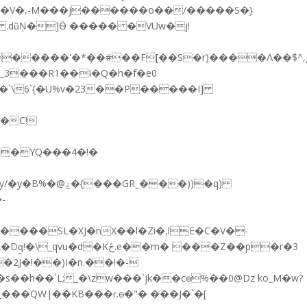
+��V�,-M���j������o��/�����S�}
-�C!
­
d����SL�XJ�nX��l�Zi�,lE�C�V�-
m� ���Z��p�r�3
��h��`L;_�\zw���`jk��cө%��0@Dz ko_M�w?
.�_���QW|��KB���ɾ.ө�"� ���J�`�[