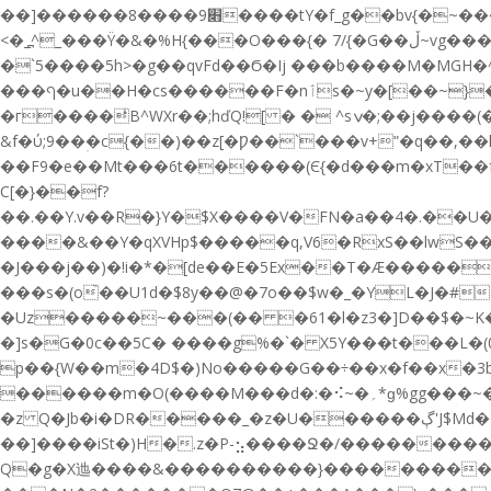
��]������8����9׋����tY�f_g��bv{�~���sW.��:��'�O��������\޿��\����I�|ۻ|w���m��wk��/�gg�_{ǯ��u�)��z�a��Y9)?
<�_߽^_���Ϋ�&�%H{���O���{� 7/{�G��ڵ~vg���g�f��v�z]_i�.�������S���+�����g��u?��{W_�����E�?
�`5����5h>�g��qvFd��Ϭ�Ij ���b����M�MGH�^�
���ף�u��H�cs������F�nٱs�~y�[��~}����J��_������#���:����6���E�Q'�T��1��h��ɮ��\4?���1��~
&f�ύ;9��ؚ�c{��)��z[�Ƿ��`���v+ʺ�q��,��
��F9�e��Mt���6t������(Є{�d���m�xT��f
C[�}��f?
��.��Y.v��R�}Y�$X����V�FN�a��4�.��U��,��*F���
����&��Y�qXVHp$�����q,V6�RxS��lwS
�J���j��)�!i�*�[de��E�5Ex��T�Ӕ�����
���s�(o̀��U1d�$8y��@�7o��$w�_�YL�J�#M�ڽeҫ@���_!�rB�k�cXa)�B�ϒ'OG��џ���Ճ���= �
�Uz�����~���(�� �61�l�z3�]D��$�~K�0PD^�u�2�FO����j�ە�\�iS�e�ё�0�� �mQ|
�]s�G�0c��5C� ����g%�`� X5Y���t���L�(
p��{W��m�4D$�)Nо�����G��÷��x�f��x�3b6�
������m�O(����M���d�:�⠪~�؍*ɡ%gg���~��W��$~k�,b���M8-z���C���\���_do__G�ｙTz�?��:k���z+�"Ӟ��#\~u����$�ʦZ?
�z Q�Jb�i�DR�����_�z�U������ڳ'J$Md��y� 1��/m�o����Vu����)B�B��O�ݤ�gן�RH� ����G+ja��V�ub�$=��d
��]����iSt�)H�.z�P-⣢����Ջ�/���������Ѿ������
Q�g�X迆����&����������}���������