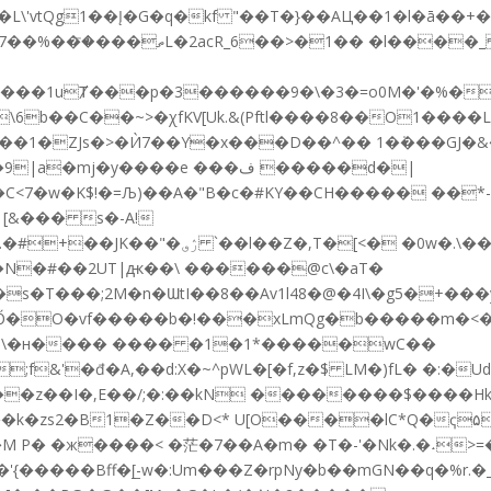
\'vtQg1��Į�G�q�kf "��T�}��AЦ��1�l�ā��
�C<7�w�K$!�=Љ)��A�"B�c�#KY��CH����� ��*
[<� �0w�.\���YQ���4�!�
 k�N�#��2UT|ԫ��\ ������@c\�аT�
Ő�O�vf�����b�!���xLmQg�b�����m�<�
�Ō\�н���� ���� �1�1*�����wC��
f&'�đ�A,��d:X�~^pWL�[�f,z�$ LM�)fL� �:�U
/;�:��kN ��������$����Hk�Dq̰!�\_qvu�d�Kځ.e��
M P� �ж����< �茫�7��A�m� �T�-'�Nk�.�˔>=�s
�����Bff�[̲-w�:Um��� Z�rpNy�b� �mGN��q�%r