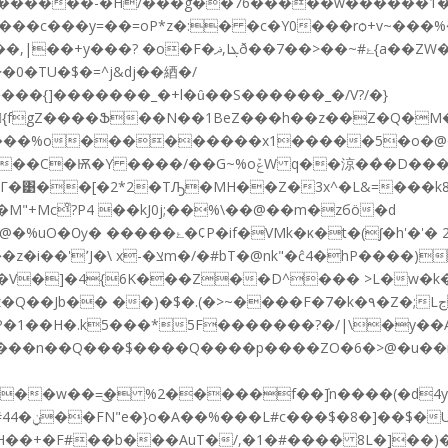
������-�H/���g��76�����w������1�
�c���y=��=oP*z�:� �c�Y0���rѻ+v~���%��
�0�TU�$�=^j&dj��綇�/
���{]�������_�+l�ȗ��S������_�/V?/�}
���������x1�����5�o�@�3��Gļ���ޞ]
�Z�3x^�L&=���k8ݨ]W'�V��r�����������2t��Uc4y I~�X
�M"+Mcͦ?P4 ��kJ0j;��%\��@��m�zбö�d
E�C����9���9�����N�w����� ��BmL���z�i��'٬J�\ x-�
צm�/�#bT�@nk"�ĉ4�hP����)�8���@����e ��; z�6>�Im�v �QC鏍
n��V�]�4{6K���Z��D^��� >L�w�k
.(�>~����F�7�k�۹�Z�;Lڃ��:k0�,�=�P��J�L�S`� ��O ?乂
����n��Q���$����Q����p����ZO�6�>@�u��n
�b�
�1�#���� 8L�]��)�܉���ޤ�=͊�7!+�bj,S����7 ����)59�{�M#�