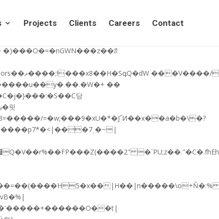
�p��c}
s
Projects
Clients
Careers
Contact
�\A�A�z�fW�)��<������"ݼ����
�����p7*�<|���7ͺ�~|
I�_�X�NzCk(){uDK%4�g�1��gG�.�U�L�*�_�(~~�5+���b��0��;��o�E�8$���=:s��z�׷Q�V��r
vB�%|