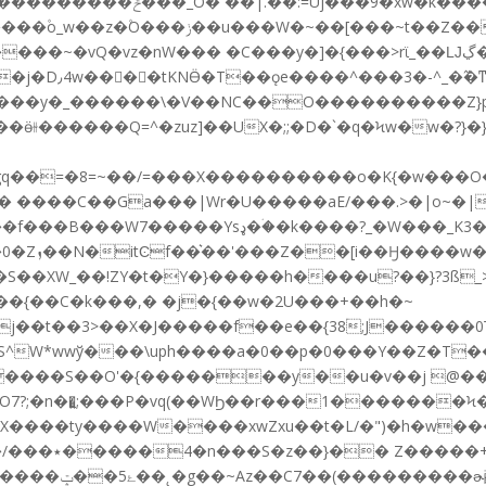
~t��Z���_T"���׫��^ Mؽ�z|���
�C���y�]�{���>rϊ_��Ǉ߻�ڲV�U>>~iV ���Wٝ����.�ZP��_>[|
>�7g�Rqq{{?
�ջa ���y�_������\�V��NC��O����������Z
��ӫ⫳������Q=^�zuz]��UX�;;�D�`�q�Ϟw�w�?}
=~��/=���X����������o�K{�w���O�^�.?��OQ����܆��
��C��Ga���|Wr�U�����aE/���.>�|o~�|�����٬
����?_�W���_K3�+�Y�:�\���&�?/
q�:��=��
�t�Y�}�����h����u?��}?3ß_>�*wﮥ������u���V�\
����ʹP�8��{��C�k��
�,� �j�{��w�2U���+��h�~
�!����S��O'�{�������y��u�v��j @�
?;�n��͍;���P�vq(��WϦ��r���1�������Ϟ�
>X����ty����W����xwZxu��t�L/�")�h�w
�|z����_�?
���'�}��=^ "}