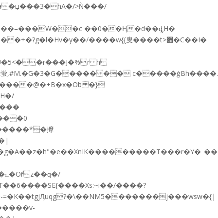
a�џ���3�hA�/>Ǹ���/
���=���W��c ��0��Ң�d��ȡH�
?g�l�Hv�y��/����w{{叟����t>݋�C��I�
�U�5<��r���J�%r h
VR蛍,#M.�ܺG�3�G������� c�����ġBh����.
���0
�����*�擵
�|
����SE{����Xs:~i��/��܏��?
zW�-
=�K��tgjӅuqg?�\��NM5�������j���wsw�{|