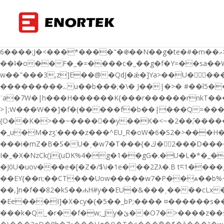
��}i[�H��w~�!N��h_L!݁!�!�!�-K�mY^d���o�䥖S�����-�r��ٗ�'A+�
��f��x���Ћ?�'���yc7l��p�>���~Ps'���z��Wp�m�
���_�~���9����y�i;�ƅڤ��j�I�`���o���?�a���W;m���O.y՛�Ǔq�EM^�A�r�f=ZL:/$�q�L��\,��7R�voQ_4KŶ�8��3s
���`���Aѯ���#����E��M��^zq��*\< ^�_hU
�6���;J�<���*����"�֍��N��g�te�#�m��މ>����Z�*h�a ����L�Gx�h!�O�Gk� �-��ţ*�� �)���Ο�=�nGWN���z��ꑄ
��ʇ�o��F�_�=����c�_��g�f�Y=��sa��
w��"���3,z]E��@�QdJ�ǽ�]Ya>��U����׽�����d{��zhv����(P�s�4��WOJ�N/�ors��ލ����;!���x8��H�SգQ�dW ���V����
���������ےu��b���;�\� J��|�>� #��l5���/�qG�)�]Y�E�Ct��@�F� BS���/�(�qϣ�zr�����u��y�.��.�W�+ ��
ˈa�7W�|h���H������K{���r������rnkT����[��K�����Yݬ��q��o�j���Z|Q�a
>|;W���W��]�f�(�����f�b��|���Q=�����B�~��wqq����t
{O��K�>��~����﷥��y��K�<~�2��;֞���������Zi�j�.�O߿/��O�]���/�����*���~4�U��3=�����/=�w;
�_u�M�zӡ'����z���^EU_R�oW�6�S2�>���H
���i�mZ�B�S�U�˯�w7�T���{�ڬ�2���D����P�k�r
�J0U�uov���e�[�Z�/$\i�1e� ��2Zƛ�.B tང1����_U�/׷aG�D����"}�[A���
��EY{��n;��CT���Uow�����w7�P��ѧ��b%~0��
��,]n�f��82�kS��ሐH#y��EU�&���˲����cLx�*j��Љi&F�@�GG�J��3ڝa�MΠ�*ˮ�_�����Ҽ�h�.��=��(����H5�x��|H��|n���
�Ee���I]�X�cy�{�5��_bР;���� ¤������
���k�Q_�r��f�w;_Jy�ێ��O7�>����z��s��U*%��+W:�[�z��ñԻ���� QOZ�v��� �����'�����+������O��t|