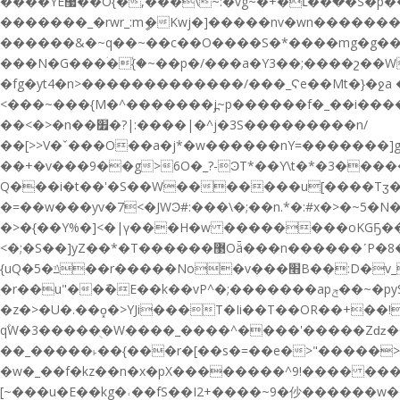
����YE޷��O{�,���\~:�vg~�+�ւ���͗�S�p����������ݗ���_O�`��|.��:=Uj���9�xw�k�����|
�������_�rwr_:mީ�Kwj�]�����nv�wn����������۫o_w��z�۫O���ݫ��u���W�~��[���
������&�~q��~��c��O����S�*����mg�g�����~�vQ�vz�nW��� 
���N�G���ۛ�{�̾~��p�/���a�Y3��;����շ��W�j�D٫4w���ٓ�tKNӪ�T��ǫe����^���3�-^_�߬�ͳӧ���F�����V^-~�}=�
�fg�yt4�n>�������������/���_Ϛe��Mt�}
<���~���{M�^�������j߽~p������f�_��i���
��<�>�n��׿�?|:����
|�^j�3S���������n/
��[>>V�ˇ���O��a�j*�w������nY=�������]gq��=�8
��+�v���9��g>6O�_?-ϿT*��Y\t�*�3����� ��
Q���i�t��'�S��W�������u[����Tʒ��f���B���W7�����Ysډ��ۛ�k
�=��w���yv�7<�JWϿ#:���\�;��n.*�:#x�>�~5�N�0�Zܙ��N�itϾf��͛��'���Z��[i��Ӈ����w��������晵��Z���������y}
�>�{��Y%�]<�|ү���H�w ��������oKGҔ��S��XW_��!ZY
<�;�S��]yZ��*�T������޳Oǟ���n��
{uQ�ݿ�5��r�����No�v���׫B��:D�v_j��t��3>��X�J�����f��e��{38ۛ;J������0Ҵ=�h}��Й~j"�~�K�
�r��u"��݇�E��k��vP^�;�������apݼ��~�pyS^W*wwў���\uph����a�0��p�0���Y��Z�T�����˗��T-ܖV Wh�/w?
�z�>�U�.��o͓�>YJi���T�Ii��T��OR��+�
q۫W�3�����ֻ�W����_����^����'�����Zǳ�O7
��_�����˫��{���r�[��s�=��e�>"�����
�w�_��f�kz��n�x�pX��������^9!���� ���/���٭�����4�n���S�z��}�� Z�����+�����e���r�(
[~���u�E��kg�˓��fS��I2+����~9�仯������w�����ۓ5��ݓ��˛�g��~Az��C7��(���������ɚ酯�|o�����Y����3��+ן��L�