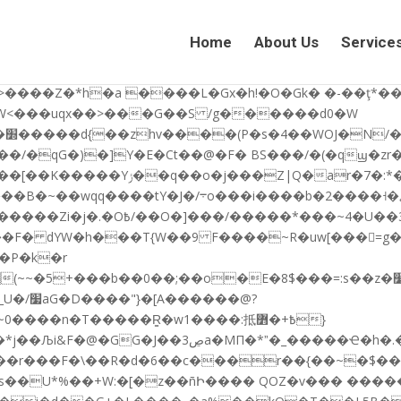
�y���S�/�ӛ6ۃ�e��U i?��7/��������x��鯮~Z�I0��z�z]/|
z����w��̡���R��N'�a����?�'�ڠ�5�8��� ��ov��߇�K
Home
About Us
Service
����=7+�lvt�k�DA�[/8�Q���notz�}r��m���w�
W<���uqx��>���G��S /g������d0�W
/
r�7�:*�C�j�}���:�S��C당
Y�J�/܋o���i����b�ޖ�˧����2�핏
���9�xU�* �J՜Ͷ��x��a�b�\�?
��F� dYW�h���T{W��9 F����~R�uw[���=g
���@?
��n�T�����R̳�w1����:抵߿+�߻}
��\o+Ň�:% `Ww;���Z�N$s��{�C�z�B=����J�'�==U>A��
s���r���F�\��R�d�6��c���r��{��~�$��