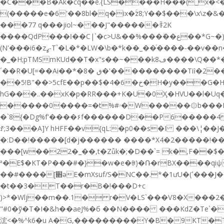
�C���B�Ak�cq��e.{LS����H���(_x�<�
(�����e�6'��8bl�q�ix�ۚz8;Y��$���\x\z�&�|K�[����e�:@tO��ދ��T�:��lz��Sz���I�Yx��
���77 q���jiol~� ��J"������ꄞ2K
����QdP���ߊ��C|`�c>U&��%���ؗ݁��ع��*G~�)7�~ϘO�Z��J��1�v���e_�z�|1Lyc�8��+�H�$�p@��%%Ug"���wR���w��5eʓ���Z��2S&k�j��:
(N'���i6�zߨ-T`�L�*�LW�\b�*k��_��ͬ����-��v��n�S�����U��/*�V Ǳ�8T�4�V��
�_�H;pTMSmKUd��T�x"s��~���k8ڡ����\Q��*���R��X�-���۳~5 �y��Fx$��B�?�r���Җ�b�9b�V�L��V4�L�92X9�8U�f��O�Y?���i
´��R�U[=��Ai��*�8� ڧ�'����������Tiȋ�2����A�7T��Uհ6h�dR2�����>�L=�ǕM��4MX!
��5!B"��>5cfE��p��$�4�6�خ�H�y���G�H1"���Y�1�Mǘ*@��Rju�n�:�ۚ���n�k��V� 9ڟx^�,j�Qm�F��1t�?��㾻
hG���..��xK�p�RR���+K�U�0Ӽ�HVU��l�Uq�X,��ʼ
�����0����=�t%#ۥ�W�����۞b���P�U����})��U���?�ښ�L�����a+,&d^8��?�����/
�`8{�Dg%f'����۶f������D��P6�����4 �݉�0\˫5�p,11�
ꀋ;3���A]Y hHFF��v{qL:�p0��s�I ���\¦�
�:D��!�����[d�j������ ����*X4�2�����!��2�
���[w��22�_��,t�Zǚk�;�D��`= k�,F��$
ª�E$�KT�P���#�}�w�e�ꋀ)�Ռ�rBX����qiѱ��i� ˙tԺ9\� ݴn�jm]�To$�@F�3B5����
��#����[׋әE�mXsuf/S�NC��.*�1ưU�(ߵ���J������� �R4���r��Yw�s�P*]/[U��N�X�O�Y�$�� ��c'9�8���#�t;�c
�t��3�T��r�B�!���D+c
)>*�Wlj��m��.1� r�V�LS`���Ѵ8�X���2��
"#0�ў�T�I�&h��aeJ%�б ��N���� ���KdZ�Te`�
浤<�%^k6�u A�G,���������Y�B�9KT�