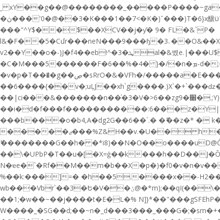
ˬ xY��g��@��������_�����Ρ����~ga�L
�ڽ���'0�@��3�K���1��7<�K�)ˇ���)T�6}x釀ϋތ����̅��%��7L�2acR_6��>�1�� �l����_ .dȕŅ�]Ӫ ����� �VUw�j!
���"^Y$��$��XCV��j�ƴ� 9� FL�&`P�
l&�F��5�Cմr���neN���9���ɧ�ۦ3��O&��X���1uȾ���p�3������9�\�3�=o0M�'�%������'�*��#��F[��S�r)����Ʌ��$^,g��w�A&aq�A��[�Ԙ
v2��Y��o�-)J�f4��eb!^�ܜ�3al�&벴e.|���U$\6b��C��~>�χfKV[Uk.&(Pftl����8��O1����L_3���R1��I�Q�h�f�e0
�C�M���5������F�6��%�4� }�/�n�ܡ-d�;��1�ZJs�>�Ѝ7��Y�x���D��^�� 1�ܵ���GJ�&�`\6`{�U%v�23��P�����I]
�v�p�T���̛�g��ڝ�sRrO�&�VFh�/�����a�E���9|a�mj�y����e ���ف �����d�|
��6����{��v�;uĻJ��xh`g����.)X`�+`���ǳ
��|ci���&�������n��֓�3�V�>6��zg9�׈�.;Y) [&��� s�-A!
��i�d�f���f�����������:6���z�Y|.�#+��JK��"�ۯٯ `��l��Z�,T�
���b���o�b4,A�dg2G��6��`.� �ޮ��z�* �
�����ޖ���%Z&H��v.�U�� h�s�T���;2M�n�ƜtI��8��Av1l48�@�4I\�g5�+���y/�y�B%�@ۼ�{���GR_���))�q)
ޭ��������G��h� �*i8)��N�O��o����uD@
��\�UPbP�T��u�[�Х=ģ��k���h��D��J
N�ɐe�`�Rf��M��m�b��X�p�)�f0�v�n�v��;
%��k:���]=� �h��5.����x��-H2���z��I�,E��
wb���Vbr`��3�Ե�V��ؽ@�*m);��qI(��\��k�zs2�B1�Z��D<* U[O����lC*Q�ҁ۵�2J�!��)I�n.��!�-
��1;�w��~��j����t�E�L�% N]}*��"���gSFEhP�
W����_�SG��d;��~n�_d���3���_���G�;�sm�+�'{