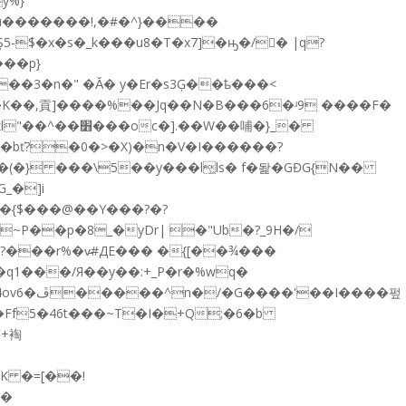
�u�������!,�#�^}����
�x�s�_k���u8�T�x7]�ԣ�/􌃇� |q?
�p}
��3�n�" �Ǎ� y�Er�s3Ģ��ҍ���<
�F��Κ��,貢]����%��Jq��N�B���6�ʴ9 ����F�
�W��哺�}_�
%�bť?�0�>�X)�n�V�I������?
�{$���@��Y���?�?
7�~P��p�8_�yDr| �"Ub�?_9H�/
�q1���/Я��y��:+_P�r�%wq�
Ff5�46t���~T�I�+Q;�6�b
'+裪