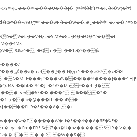
�c�̎�!
a�A�MLF���j#���м&���l��%����{���^j+[}!
 & ��bk�-30�ָfL�6A?�MhŦ��rhڮ�
$^���=vՠ�6S�� ���Cf%���*�-
�w��c�\z�T�����W� .i�S��Ԁ��#�̶$Е�ͫXE�
Iqak�Fm�FB5!Sӧ7�a�U�a>����J�6IR�fz�,�
�Oz��H �_ �-�K �W��$�