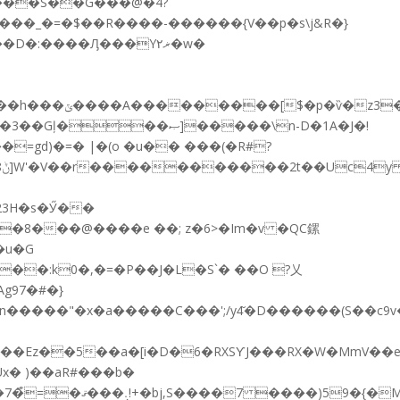
��S��G���@�4?
�_�=�$��R����-������{V��p�s\j&R�}
�����\n-D�1A�J�!
�
�u�G
�����"�x�a�����C���';/y4̆�D������(S��c9v
,