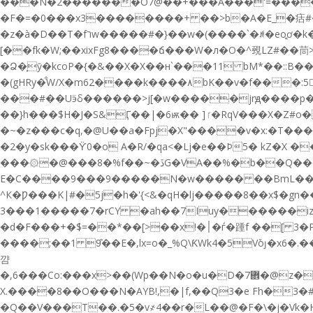
���N�2�������O7@��+���A���'=���
�F�=�0���x3��������+ ��>b�A�E_�㽽#��
�z�à�D��T�fרw�����#�}��w�(����`�ꁜ�eoֳơ�k��,|��+y���? �o�F�ޛ,Iܓð��ۓ#~��<��7{a��ZW��D�:����Ԓ���Yޜ٢�w�
[��fk�W;��xixFg8����ճ���W�л�O�^覡LZ#��茼>
�Ձ�͕ӯ�kcoP�{�&��X�X��н`���11 bM*��::B��
�(gHRy�͋W/X�m62����k����٨bK��v�f���:5{ٌfgZ����Ֆ��N��1BeZ���h��z��Z�Q�M��h���ݶ����A���������[$�p�ѷ�z3��T"�-
���#��Uӭδ������>j[�w�����jrԭ����p���%o
��}h���$H�J�S&Ӷ��|�6ѭ�� ]ٵ�RqV���X�Z#o���C�Ѭ�Y ����/��G~%oݞW q��涼��̀�D����=gd)�=� |�(o �u�� ���(�R#?
�~�z���c�q,�@U��a�Fpj�X"����v�x:�T���Г�͹��[�2*2�TԠ�MH�
�2�y�sk���ϔ0�o A�R/�qa<�Lj�e��Þ5� kZ�X �
���۞�@���8�%f��~�ڐG�VA��%�b��Q��@�%uO�Ѹ� �����ۓ�¢P�if�VMk�κ�t�(ʃ�h'�'� 23H�s�Ӳ��
^К�Ƿ���K|#�5j�h�'{<&�qH�lj�����8��x$�g
3���1�����7�rCY �ah��7Iuy������iz�Q��Jb�� ��)�$�
�d�F�
��+�$=��*��[>��x!�׀�ѓ�踵f ��[ 3�P�1��H�.k5���*5F�������?�/|\�y��Ag97�#�}
����;��1 9͒��E�,lx=o�_%Q\ƘWk4�5Vٚoȷ�x6�.
꺔
�,6���Co:���x>��(Wp��N�o�u�D�7܎�@z���w��=͜� %2�����f��]֗n����(�d4y��Ez��5��a�[i�D�6�RXSƳJ���RX�W�MmV��ea�����(@�
X.����8��O���N�AYB!,�|f,��Q3�e Fh�3�#4ݧ�4��FN"e�}o�A��%���L#c���$�8�]��$�Ux� )��aR#��
�Q��V���T��.�5�v҂4��r�L��@�F�\�j�Vk�H��+�F#��b���AuT�/,