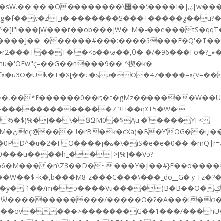
]l"i���jW���ґ��ob���jW�_M�-��e���tS�qqT�
�г��
hu�'OEw"ҫ=��G��n���9�� ^揳�k�
x�u3O�Uk�T�X[��c�sp� O�47���
�=x{V=��◡�
���0��r;�c�gMz�������W��U��z<�n�K��ن��Sq]��f��
���������������7 3H��qXT5�W�!
 %�$)%�J�� \�ՑԶM0�$Ąu.�`����YF<
R��|B!
r=ۆ������$�_��@�l�{��sf`����ⳁvUA�l��
0���u����h_��|>[%]��Vo?
M����n\Z3��D�~'���Y�jl��#}F��o������P
������/�����O�?�A���i�ơ��[��\���_4�?�:�+/_�ޣ�
��ov����>�������G��1���/���hU�