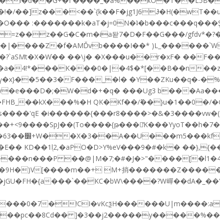
!�/��]z���<��`{k��F�jg1J6Ɉ�H(�wT�
� :�������k�aT�j=0N�ʇ�b���c���q���Ş5-$
z��z��G�C�m�ia돧7�D�F��G���/gfdv*�?��
s�3�|����Z�f�AMĎvb����I��* )L_������`W
�7��?`aSMt�X�W֗�� ��\j� �X���u��r�xF� �
��K���0�|�4$�*[��B��n��zl"��^��׻���oc�].�
��ү�x}��5��3�F���_�l� �Y��ZKu��q�-�
s�� ��'qE �i������{���r8����>�&�3����vw�(
�D ��+<9����SpJ��(Tο����{թ���̓K���YyoT��h�
��
� KD��1l֖2,�aPO�D>Y%eV���9�#�k� ��},{�
�9H�)V[����m��+ M+捎�������Z�����
jGU�FH�{a���`��KC�bW\����?W㠆��dA�_��