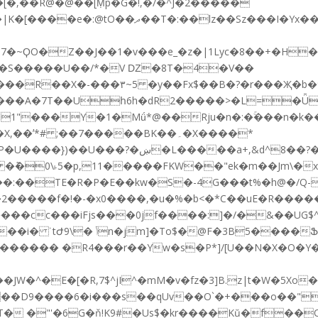
[�,��R@�@��[Ṃp�G�!,�/�^J�2�����
k7SqO�������U���j�=(�bԴ�i6�I�w(�
*# ;��7�����BK��۔�X����*
����FKW��"ek�m��Jm\�x'���ڳݷ��e�h74��ݨ��;f�ԫN���ѭЖ^
�J��:��TE�R�P�E��kw�S�-4G���t%�h@�/Q-
����f�!�-�x0����,�u�%�b<�*C��uE�R�����QU4
����cc
���iFjs���0jf����:]�/�&��UG
Ֆ�1_և��'p�@���tf5��ol5�
JW�^�E�[�R,7$^jI^�mM�v�fz�3]B.z|t�W�5Xo
��D9����6�i���s��qUv��O`�+���o��"+�`
T� �"'�6G�ň!K9#�Us$�kr����Kŭ�f�